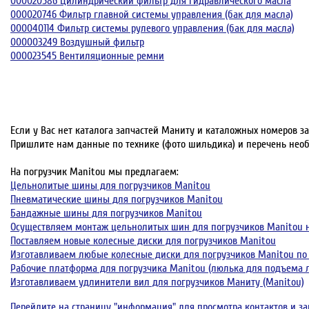
000020586 Цилиндрический фильтр для гидравлического масла
000020746 Фильтр главной системы управления (бак для масла)
000040114 Фильтр системы рулевого управления (бак для масла)
000003249 Воздушный фильтр
000023545 Вентиляционные ремни
Если у Вас нет каталога запчастей Маниту и каталожных номеров з
Пришлите нам данные по технике (фото шильдика) и перечень нео
На погрузчик Manitou мы предлагаем:
Цельнолитые шины для погрузчиков Manitou
Пневматические шины для погрузчиков Manitou
Бандажные шины для погрузчиков Manitou
Осуществляем монтаж цельнолитых шин для погрузчиков Manitou н
Поставляем новые колесные диски для погрузчиков Manitou
Изготавливаем любые колесные диски для погрузчиков Manitou по
Рабочие платформа для погрузчика Manitou (люлька для подъема 
Изготавливаем удлинители вил для погрузчиков Маниту (Manitou)
Перейдите на страницу "информация" для просмотра контактов и за