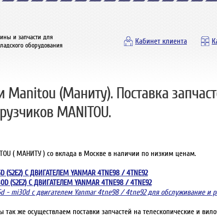
ины и запчасти для
Кабинет клиента
К
кладского оборудования
и Manitou (Маниту). Поставка запчас
грузчиков MANITOU.
OU ( МАНИТУ ) со вклада в Москве в наличии по низким ценам.
25D (S2E2) С ДВИГАТЕЛЕМ YANMAR 4TNE98 / 4TNE92
I30D (S2E2) С ДВИГАТЕЛЕМ YANMAR 4TNE98 / 4TNE92
5d - mi30d с двигателем Yanmar 4tne98 / 4tne92 для обслуживание и 
Мы так же осуществлаем поставки запчастей на телескопические и вил