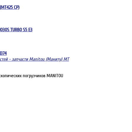
(MT425 CP)
030S TURBO S5 E3
1374
стей - запчасти Manitou (Маниту) MT
скопических погрузчиков MANITOU