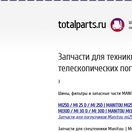
Ш
с
Запчасти для техник
телескопических по
3
Шины, фильтры и запасные части MANIT
MI25D / MI 25 D / MI 25D | MANITOU MI
MI30D / MI 30 D / MI 30D | MANITOU M
Запчасти для погрузчиков Manitou mi2
Запчасти для спецтехники Manitou. | 